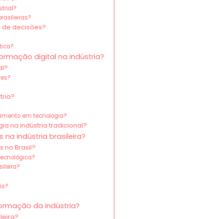
trial?
rasileiras?
 de decisões?
tica?
rmação digital na indústria?
al?
res?
tria?
timento em tecnologia?
a na indústria tradicional?
na indústria brasileira?
 no Brasil?
tecnológica?
ileira?
is?
formação da indústria?
leira?