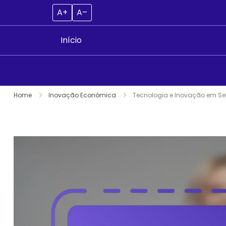
A+
A–
Início
Skip
Home
Inovação Econômica
Tecnologia e Inovação em Set
to
content