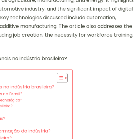
 agriculture, manufacturing, and energy. It highlights
utomotive industry, and the significant impact of digital
 Key technologies discussed include automation,
nd additive manufacturing. The article also addresses the
luding job creation, the necessity for workforce training,
na indústria brasileira?
 no Brasil?
tecnológica?
ileira?
is?
formação da indústria?
leira?