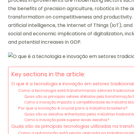
process improvements are modernizing sectors such as
the benefits of precision agriculture, robotics in the a
transformation on competitiveness and productivity.
artificial intelligence, the Internet of Things (IoT), a
social and economic implications of digitalization, inc
and potential increases in GDP.
Key sections in the article:
O que é a tecnologia e inovação em setores tradicionais 
Como a tecnologia está transformando setores tradicionais
Quais são os principais setores afetados pela transformação 
Como a inovação impacta a competitividade da indústria bras
Por que a inovação é crucial para a indústria brasileira?
Quais são os desafios enfrentados pelas indústrias tradiciona
Como a inovação pode superar esses desafios?
Quais são as principais tecnologias utilizadas na trans
Como a automação está sendo aplicada na indústria brasi