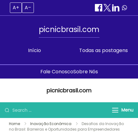
A+
A–
picnicbrasil.com
Início
Todas as postagens
Fale Conosco
Sobre Nós
Skip
picnicbrasil.com
to
content
Search
Menu
for:
Home
Inovação Econômica
Desafios da Inovação
no Brasil: Barreiras e Oportunidades para Empreendedores