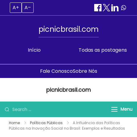
A+
A–
picnicbrasil.com
Início
Todas as postagens
Fale Conosco
Sobre Nós
Skip
picnicbrasil.com
to
content
Search
Menu
for:
Home
Políticas Públicas
A Influência das Políticas
Públicas na Inovação Social no Brasil: Exemplos e Resultados