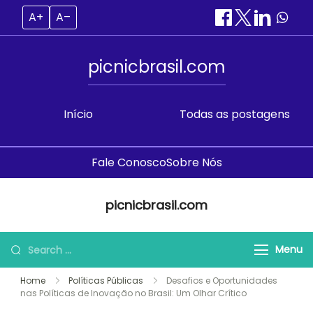
A+
A–
picnicbrasil.com
Início
Todas as postagens
Fale Conosco
Sobre Nós
Skip
picnicbrasil.com
to
content
Search
Menu
for:
Home
Políticas Públicas
Desafios e Oportunidades
nas Políticas de Inovação no Brasil: Um Olhar Crítico