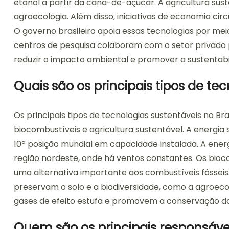
etanol a partir da cana-de-açúcar. A agricultura s
agroecologia. Além disso, iniciativas de economia cir
O governo brasileiro apoia essas tecnologias por meio 
centros de pesquisa colaboram com o setor privado 
reduzir o impacto ambiental e promover a sustentabi
Quais são os principais tipos de tec
Os principais tipos de tecnologias sustentáveis no Bras
biocombustíveis e agricultura sustentável. A energia
10ª posição mundial em capacidade instalada. A ene
região nordeste, onde há ventos constantes. Os bio
uma alternativa importante aos combustíveis fósseis. 
preservam o solo e a biodiversidade, como a agroecol
gases de efeito estufa e promovem a conservação do
Quem são os principais responsáve