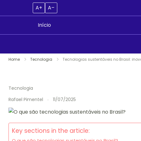
A+
A–
Início
Skip
Home
Tecnologia
Tecnologias sustentáveis no Brasil: in
to
content
Tecnologia
Rafael Pimentel
11/07/2025
Key sections in the article:
O que são tecnologias sustentáveis no Brasil?