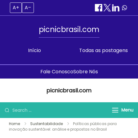
A+
A–
picnicbrasil.com
Início
Todas as postagens
Fale Conosco
Sobre Nós
Skip
picnicbrasil.com
to
content
Search
Menu
for:
Home
Sustentabilidade
Políticas públicas para
inovação sustentável: análise e propostas no Brasil