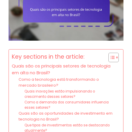
Key sections in the article:
Quais são os principais setores de tecnologia
em alta no Brasil?
Como a tecnologia está transformando o
mercado brasileiro?
Quais inovações estão impulsionando o
crescimento desses setores?
Como a demanda dos consumidores influencia
esses setores?
Quais são as oportunidades de investimento em
tecnologia no Brasil?
Que tipos de investimentos estão se destacando
atualmente?