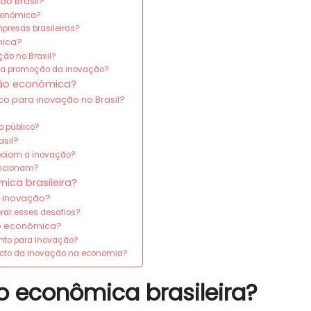
o Brasil?
econômica?
presas brasileiras?
mica?
ção no Brasil?
na promoção da inovação?
ção econômica?
co para inovação no Brasil?
o público?
sil?
apoiam a inovação?
uncionam?
ica brasileira?
a inovação?
rar esses desafios?
ão econômica?
nto para inovação?
acto da inovação na economia?
o econômica brasileira?