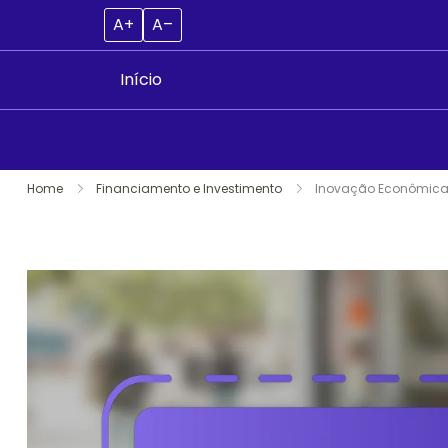
A+
A–
Início
Skip
Home
Financiamento e Investimento
Inovação Econômica B
to
content