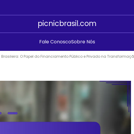
picnicbrasil.com
Fale Conosco
Sobre Nós
rasileira: O Papel do Financiamento Público e Privado na Transformaçã