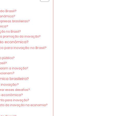
o Brasil?
econômica?
presas brasileiras?
mica?
ção no Brasil?
na promoção da inovação?
ção econômica?
co para inovação no Brasil?
o público?
sil?
apoiam a inovação?
uncionam?
ica brasileira?
a inovação?
rar esses desafios?
ão econômica?
nto para inovação?
acto da inovação na economia?