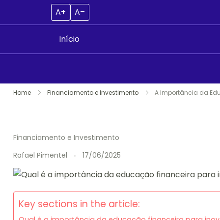
A+
A–
Início
Skip
Home
Financiamento e Investimento
A Importância da Edu
to
content
Financiamento e Investimento
Rafael Pimentel
17/06/2025
Key sections in the article:
Qual é a importância da educação financeira para inov